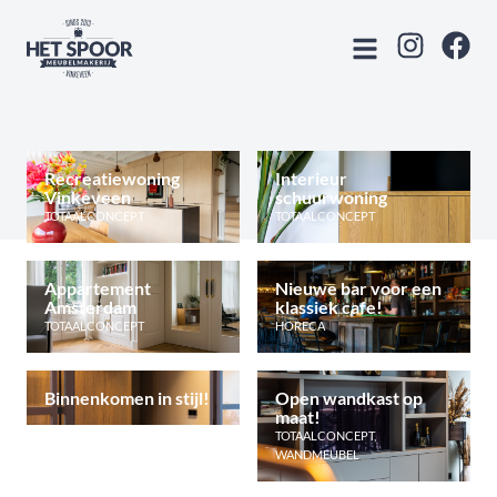
Recreatiewoning
Interieur
Vinkeveen
schuurwoning
TOTAALCONCEPT
TOTAALCONCEPT
Appartement
Nieuwe bar voor een
Amsterdam
klassiek cafe!
TOTAALCONCEPT
HORECA
Binnenkomen in stijl!
Open wandkast op
maat!
TOTAALCONCEPT
,
WANDMEUBEL