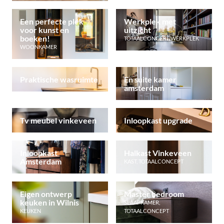
Een perfecte plek
Werkplek met
voor kunst en
uitzicht
boeken!
TOTAALCONCEPT
,
WERKPLEK
WOONKAMER
Praktische wasruimte
En suite kamer
amsterdam
Tv meubel vinkeveen
Inloopkast upgrade
Inloopkast
Halkast Vinkeveen
Amsterdam
KAST
,
TOTAALCONCEPT
Eigen ontwerp
Master bedroom
keuken in Wilnis
SLAAPKAMER
,
KEUKEN
TOTAALCONCEPT