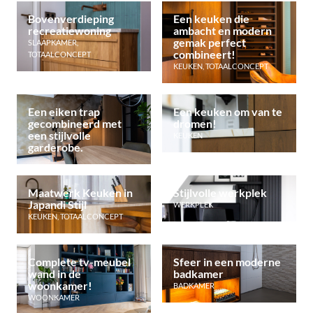
Bovenverdieping
Een keuken die
recreatiewoning
ambacht en modern
gemak perfect
SLAAPKAMER
,
combineert!
TOTAALCONCEPT
KEUKEN
,
TOTAALCONCEPT
Een eiken trap
Een keuken om van te
gecombineerd met
dromen!
een stijlvolle
KEUKEN
garderobe.
Maatwerk Keuken in
Stijlvolle werkplek
Japandi Stijl
WERKPLEK
KEUKEN
,
TOTAALCONCEPT
Complete tv-meubel
Sfeer in een moderne
wand in de
badkamer
woonkamer!
BADKAMER
WOONKAMER