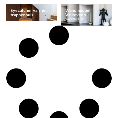
Eyecatcher van het
Wandmeubel
trappenhuis
Vinkeveen
WANDMEUBEL