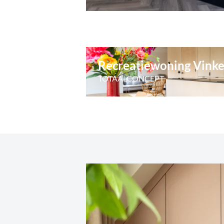
Recreatiewoning Vink
TOTAALCONCEPT