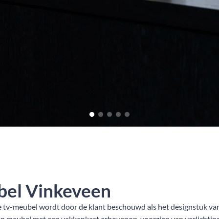
el Vinkeveen
e tv-meubel wordt door de klant beschouwd als het designstuk va
 meubel met een vakkenkast erbovenop, voorzien van verlichting.