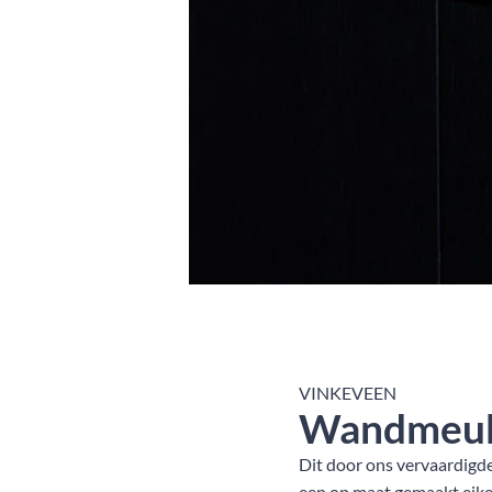
VINKEVEEN
Wandmeub
Dit door ons vervaardigd
een op maat gemaakt eiken