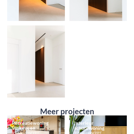
Meer projecten
Recreatiewoning
Interieur
Vinkeveen
schuurwoning
TOTAALCONCEPT
TOTAALCONCEPT