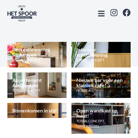
Recreatiewoning
Interieur
Vinkeveen
schuurwoning
TOTAALCONCEPT
TOTAALCONCEPT
Appartement
Nieuwe bar voor een
Amsterdam
klassiek cafe!
TOTAALCONCEPT
HORECA
Binnenkomen in stijl!
Open wandkast op
maat!
TOTAALCONCEPT
,
WANDMEUBEL