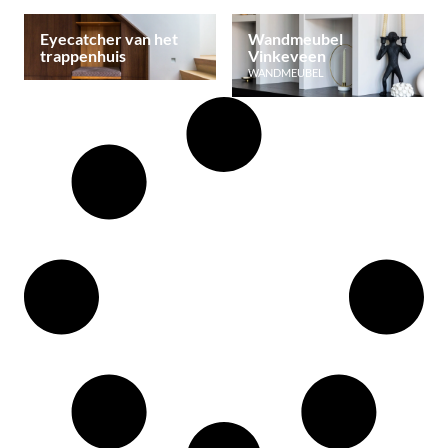
Eyecatcher van het
Wandmeubel
trappenhuis
Vinkeveen
WANDMEUBEL