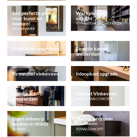
Een perfecte plek
Werkplek met
voor kunst en
uitzicht
boeken!
TOTAALCONCEPT
,
WERKPLEK
WOONKAMER
Praktische wasruimte
En suite kamer
amsterdam
Tv meubel vinkeveen
Inloopkast upgrade
Inloopkast
Halkast Vinkeveen
Amsterdam
KAST
,
TOTAALCONCEPT
Eigen ontwerp
Master bedroom
keuken in Wilnis
SLAAPKAMER
,
KEUKEN
TOTAALCONCEPT