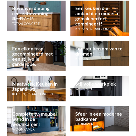
Bovenverdieping
Een keuken die
recreatiewoning
ambacht en modern
gemak perfect
SLAAPKAMER
,
combineert!
TOTAALCONCEPT
KEUKEN
,
TOTAALCONCEPT
Een eiken trap
Een keuken om van te
gecombineerd met
dromen!
een stijlvolle
KEUKEN
garderobe.
Maatwerk Keuken in
Stijlvolle werkplek
Japandi Stijl
WERKPLEK
KEUKEN
,
TOTAALCONCEPT
Complete tv-meubel
Sfeer in een moderne
wand in de
badkamer
woonkamer!
BADKAMER
WOONKAMER