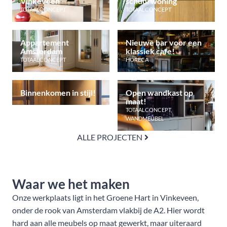
Vinkeveen
schuurwoning
TOTAALCONCEPT
TOTAALCONCEPT
Appartement
Nieuwe bar voor een
Amsterdam
klassiek cafe!
TOTAALCONCEPT
HORECA
Binnenkomen in stijl!
Open wandkast op
maat!
TOTAALCONCEPT
,
WANDMEUBEL
ALLE PROJECTEN
Waar we het maken
Onze werkplaats ligt in het Groene Hart in Vinkeveen,
onder de rook van Amsterdam vlakbij de A2. Hier wordt
hard aan alle meubels op maat gewerkt, maar uiteraard